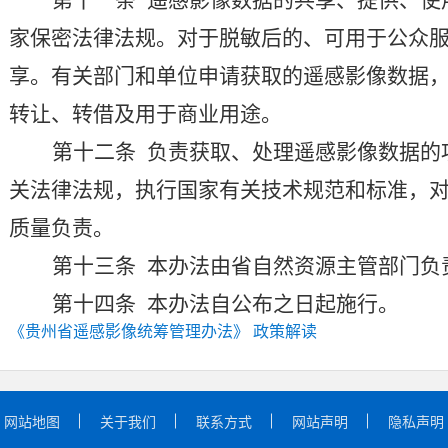
第十一条
遥感影像数据的共享、提供、使
家保密法律法规
。对于脱敏后的、可用于公众
享
。
有关部门
和单位申请
获取的遥感影像数据
转让、转借及用于商业用途。
第十
二
条
负责获取、处理遥感影像数据
的
关法律法规
，执行国家有关技术规范和标准，
质量负责。
第十
三
条
本办法由省自然资源主管部门负
第十四条
本办法自公布之日起施行。
《贵州省遥感影像统筹管理办法》 政策解读
网站地图
关于我们
联系方式
网站声明
隐私声明