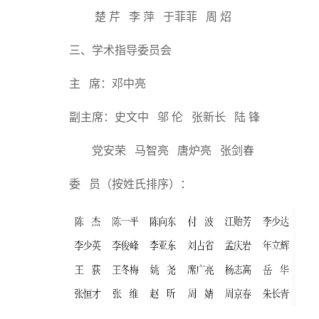
楚 芹 李 萍 于菲菲 周 炤
三、学术指导委员会
主 席：邓中亮
副主席：史文中 邬 伦 张新长 陆 锋
党安荣 马智亮 唐炉亮 张剑春
委 员（按姓氏排序）：