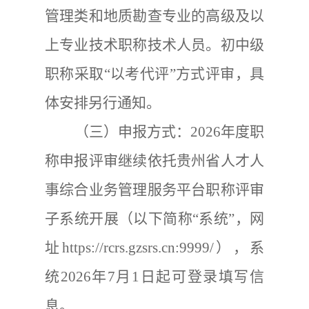
管理
类和
地质勘查
专业的高级及以
上专业技术职称技术人员。初中级
职称采取
“
以考代评
”
方式评审，具
体安排另行通知。
（三）申报方式：
2026
年度职
称申报评审继续依托贵州省人才人
事综合业务管理服务平台职称评审
子系统开展（以下简称
“
系统
”
，网
址
https://rcrs.gzsrs.cn:9999/
），系
统
2026
年
7
月
1
日起可
登录填写信
息
。