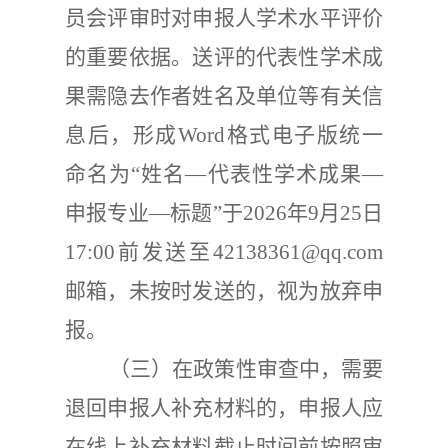
员会评审时对申报人学术水平评价
的重要依据。送评的代表性学术成
果需隐去作者姓名及单位等有关信
息后，形成
Word
格式电子版统一
命名为
“
姓名
—
代表性学术成果
—
申报专业
—
标题
”
于
2026
年
9
月
25
日
17:00
前发送至
42138361@qq.com
邮箱，未按时发送的，视为放弃申
报。
（三）
在政策性审查中，需要
退回申报人补充材料的，申报人应
在线上补充材料截止时间前按照审