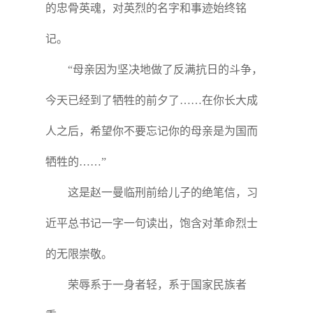
的忠骨英魂，对英烈的名字和事迹始终铭
记。
“母亲因为坚决地做了反满抗日的斗争，
今天已经到了牺牲的前夕了……在你长大成
人之后，希望你不要忘记你的母亲是为国而
牺牲的……”
这是赵一曼临刑前给儿子的绝笔信，习
近平总书记一字一句读出，饱含对革命烈士
的无限崇敬。
荣辱系于一身者轻，系于国家民族者