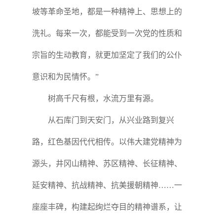
坡等革命圣地，都是一种精神上、思想上的
洗礼。每来一次，都能受到一次党的性质和
宗旨的生动教育，就更加坚定了我们的公仆
意识和为民情怀。”
树高千尺有根，水流万里有源。
从石库门到天安门，从兴业路到复兴
路，红色基因代代相传。以伟大建党精神为
源头，井冈山精神、苏区精神、长征精神、
延安精神、抗战精神、抗美援朝精神……一
座座丰碑，构建起绚烂夺目的精神谱系，让