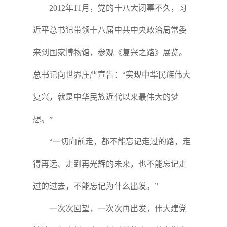
2012年11月，党的十八大闭幕不久，习
近平总书记带领十八届中共中央政治局常委
来到国家博物馆，参观《复兴之路》展览。
总书记向世界庄严宣告：“实现中华民族伟大
复兴，就是中华民族近代以来最伟大的梦
想。”
“一切向前走，都不能忘记走过的路，走
得再远、走到再光辉的未来，也不能忘记走
过的过去，不能忘记为什么出发。”
一次次回望，一次次再出发，伟大建党