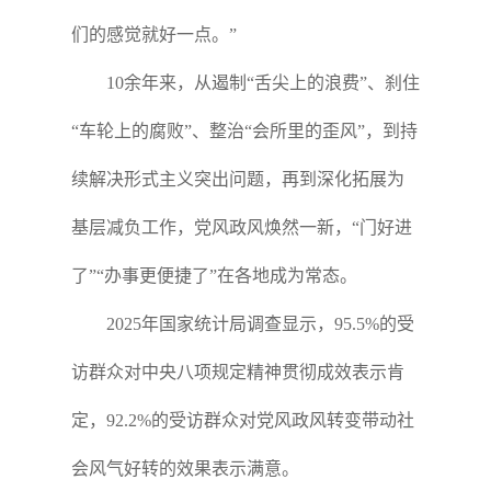
们的感觉就好一点。”
10余年来，从遏制“舌尖上的浪费”、刹住
“车轮上的腐败”、整治“会所里的歪风”，到持
续解决形式主义突出问题，再到深化拓展为
基层减负工作，党风政风焕然一新，“门好进
了”“办事更便捷了”在各地成为常态。
2025年国家统计局调查显示，95.5%的受
访群众对中央八项规定精神贯彻成效表示肯
定，92.2%的受访群众对党风政风转变带动社
会风气好转的效果表示满意。