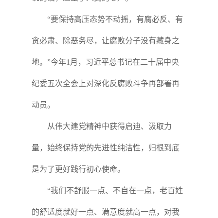
“要保持高压态势不动摇，有腐必反、有
贪必肃、除恶务尽，让腐败分子没有藏身之
地。”今年1月，习近平总书记在二十届中央
纪委五次全会上对深化反腐败斗争再部署再
动员。
从伟大建党精神中获得启迪、汲取力
量，始终保持党的先进性纯洁性，归根到底
是为了更好践行初心使命。
“我们不舒服一点、不自在一点，老百姓
的舒适度就好一点、满意度就高一点，对我