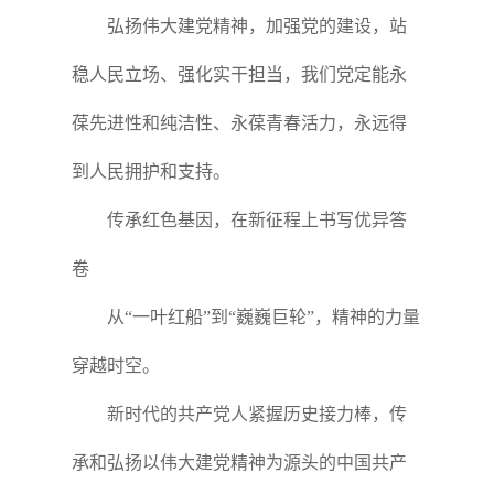
弘扬伟大建党精神，加强党的建设，站
稳人民立场、强化实干担当，我们党定能永
葆先进性和纯洁性、永葆青春活力，永远得
到人民拥护和支持。
传承红色基因，在新征程上书写优异答
卷
从“一叶红船”到“巍巍巨轮”，精神的力量
穿越时空。
新时代的共产党人紧握历史接力棒，传
承和弘扬以伟大建党精神为源头的中国共产