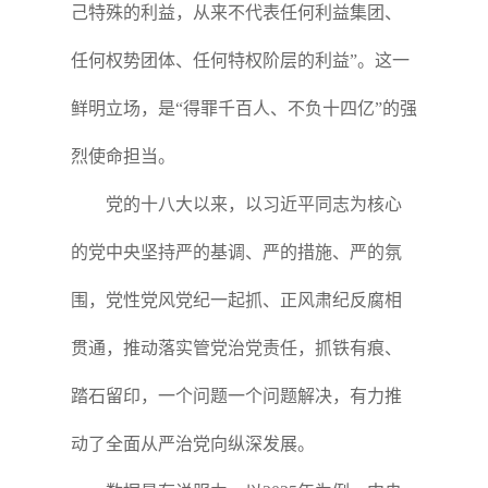
己特殊的利益，从来不代表任何利益集团、
任何权势团体、任何特权阶层的利益”。这一
鲜明立场，是“得罪千百人、不负十四亿”的强
烈使命担当。
党的十八大以来，以习近平同志为核心
的党中央坚持严的基调、严的措施、严的氛
围，党性党风党纪一起抓、正风肃纪反腐相
贯通，推动落实管党治党责任，抓铁有痕、
踏石留印，一个问题一个问题解决，有力推
动了全面从严治党向纵深发展。