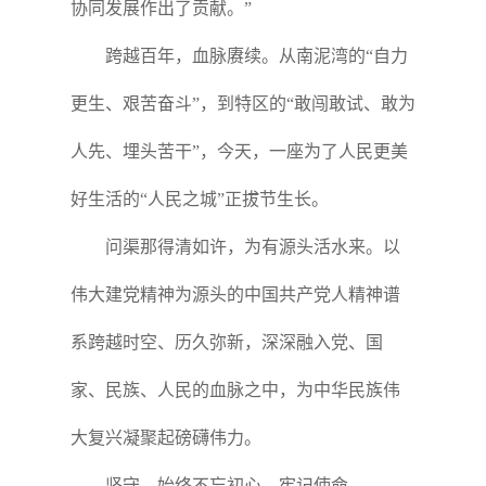
协同发展作出了贡献。”
跨越百年，血脉赓续。从南泥湾的“自力
更生、艰苦奋斗”，到特区的“敢闯敢试、敢为
人先、埋头苦干”，今天，一座为了人民更美
好生活的“人民之城”正拔节生长。
问渠那得清如许，为有源头活水来。以
伟大建党精神为源头的中国共产党人精神谱
系跨越时空、历久弥新，深深融入党、国
家、民族、人民的血脉之中，为中华民族伟
大复兴凝聚起磅礴伟力。
坚守，始终不忘初心、牢记使命——