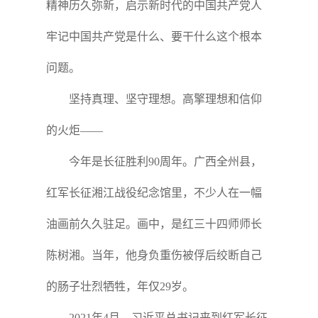
精神历久弥新，启示新时代的中国共产党人
牢记中国共产党是什么、要干什么这个根本
问题。
坚持真理、坚守理想。高擎理想和信仰
的火炬——
今年是长征胜利90周年。广西全州县，
红军长征湘江战役纪念馆里，不少人在一幅
油画前久久驻足。画中，是红三十四师师长
陈树湘。当年，他身负重伤被俘后绞断自己
的肠子壮烈牺牲，年仅29岁。
2021年4月，习近平总书记来到红军长征