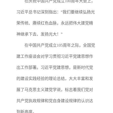
在庆祝中国共产党成立100周年大会上，
习近平总书记深刻指出：“我们要继续弘扬光
荣传统、赓续红色血脉，永远把伟大建党精
神继承下去、发扬光大！”
在中国共产党成立105周年之际，全国党
建工作座谈会对学习贯彻习近平党建思想作
出工作部署。习近平党建思想，是新时代党
的建设实践经验的理论总结，大大丰富和发
展了马克思主义建党学说，标志着我们党对
共产党执政规律和党自身建设规律的认识达
到新高度。